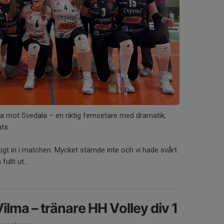
ta mot Svedala – en riktig femsetare med dramatik,
ts.
ktigt in i matchen. Mycket stämde inte och vi hade svårt
ullt ut....
ilma – tränare HH Volley div 1