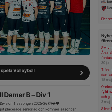
Ene
Dam
Fler re
Nyhet
före
SM-vec
Åhus ä
fantas
30 jul
a spela Volleyboll
Träni
damlan
15 maj
Örebro
fylld 
l Damer B – Div 1
och glä
3 maj
 Division 1 säsongen 2025/26 🏐❤️🖤
Silver
ögst placerade seniorlag och kommer säsongen