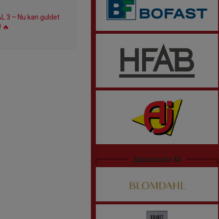
AL 3 – Nu kan guldet
! 🔥
Sponsorer M