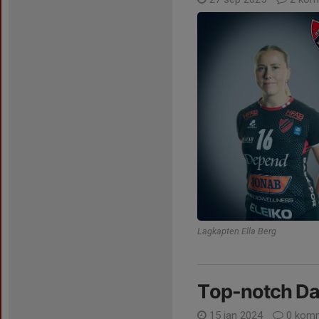
Lagkapten Ella Berg
Top-notch Da
15 jan 2024
0 komm