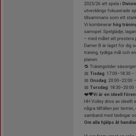
2025/26 att spela i
Divisi
utvecklings fokuserade spel
tillsammans som ett starkt
Vi kombinerar
hög tränin
samspel. Spelglädje, lag
– med målet att prestera 
Damer B är laget för dig s
träning, tydliga mål och 
planen.
🔁 Träningstider säsonge
📅
Tisdag
: 17:00–18:30 – 
📅
Onsdag
: 20:00–22:00 
📅
Torsdag
: 18:30–20:00
❤️🖤Vi är en ideell före
HH Volley drivs av ideellt
några tillfällen per termin
samband med tävlingar o
Om alla hjälps åt handlar