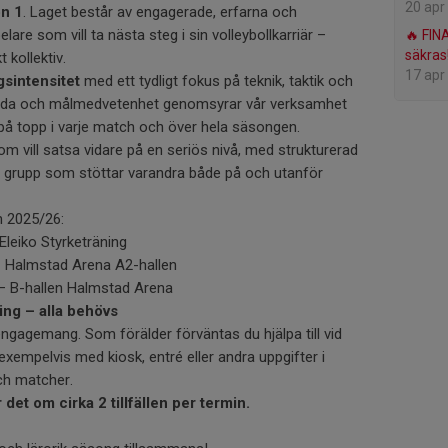
20 apr
on 1
. Laget består av engagerade, erfarna och
are som vill ta nästa steg i sin volleybollkarriär –
🔥 FIN
säkras
 kollektiv.
17 apr
gsintensitet
med ett tydligt fokus på teknik, taktik och
anda och målmedvetenhet genomsyrar vår verksamhet
på topp i varje match och över hela säsongen.
om vill satsa vidare på en seriös nivå, med strukturerad
en grupp som stöttar varandra både på och utanför
n 2025/26:
Eleiko Styrketräning
– Halmstad Arena A2-hallen
 – B-hallen Halmstad Arena
ning – alla behövs
 engagemang. Som förälder förväntas du hjälpa till vid
, exempelvis med kiosk, entré eller andra uppgifter i
ch matcher.
 det om cirka 2 tillfällen per termin.