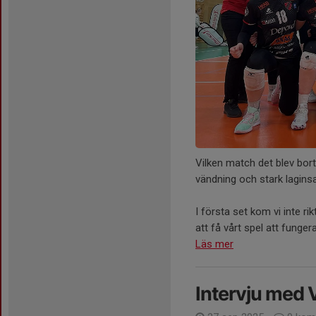
Vilken match det blev bor
vändning och stark laginsa
I första set kom vi inte ri
att få vårt spel att fungera f
Läs mer
Intervju med V