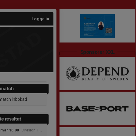
Logga in
Sponsorer XXL
 match
match inbokad
e resultat
 mar 16:00
| Division 1 Damer 2025/26 - Division 1 Södra Damer