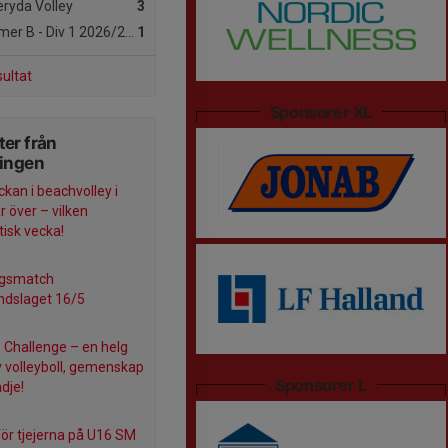
ryda Volley
3
er B - Div 1 2026/27
Damer B
1
sultat
Sponsorer XL
er från
ningen
kan i beachvolley i
r över – vilken
tisk vecka!
ngsmatch
dslaget 16/5
 Challenge – en helg
av volleyboll, gemenskap
Sponsorer L
dje!
 för tjejerna på U16 SM