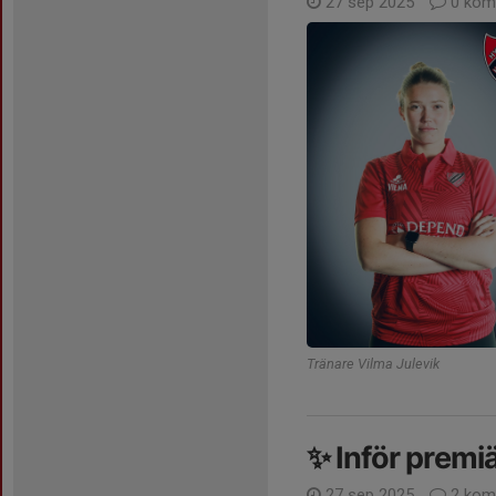
27 sep 2025
0 kom
Tränare Vilma Julevik
✨ Inför premi
27 sep 2025
2 kom