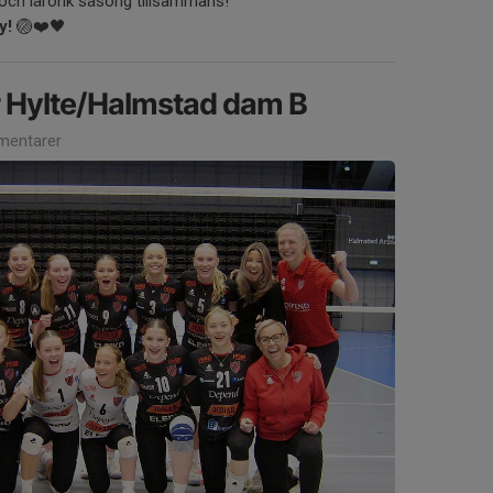
 och lärorik säsong tillsammans!
y!
🏐❤️🖤
ör Hylte/Halmstad dam B
entarer