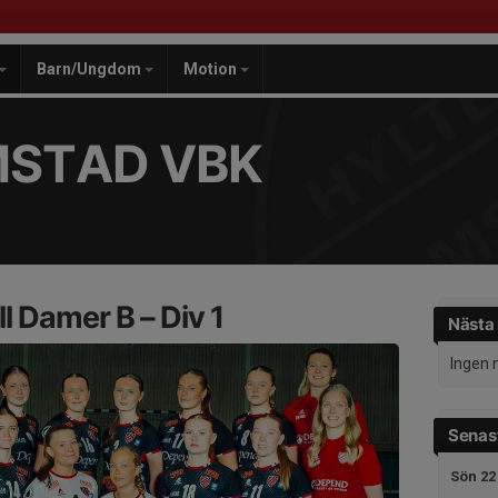
Barn/Ungdom
Motion
MSTAD VBK
l Damer B – Div 1
Nästa
Ingen 
Senast
Sön 22