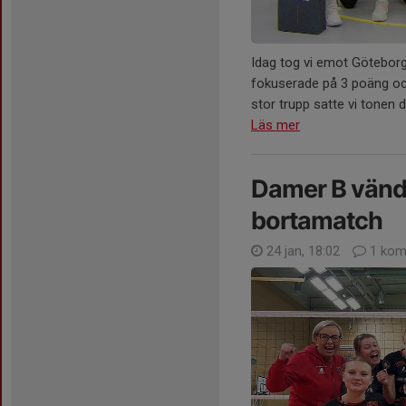
Idag tog vi emot Göteborg 
fokuserade på 3 poäng och
stor trupp satte vi tonen d
Läs mer
Damer B vänd
bortamatch
24 jan, 18:02
1 kom