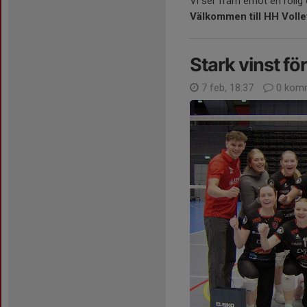
Vi ser fram emot en rolig
Välkommen till HH Volle
Stark vinst f
7 feb, 18:37
0 komm