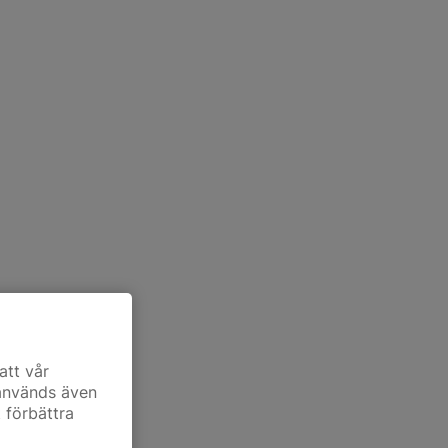
att vår
 används även
t förbättra