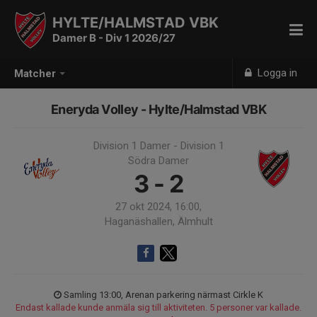
HYLTE/HALMSTAD VBK
Damer B - Div 1 2026/27
Logga in
Matcher
Eneryda Volley - Hylte/Halmstad VBK
Division 1 Damer - Division 1
Södra Damer
3 - 2
27 okt 2024, 16:00,
Haganäshallen, Älmhult
Samling 13:00, Arenan parkering närmast Cirkle K
Endast kallade kunde anmäla sig till aktiviteten. 5 personer var kallade.