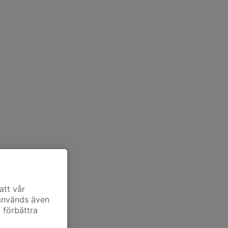
att vår
 används även
t förbättra