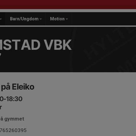
Barn/Ungdom
Motion
MSTAD VBK
7
 på Eleiko
00-18:30
r
 på gymmet
 0765260395