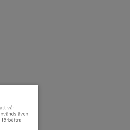
att vår
 används även
t förbättra