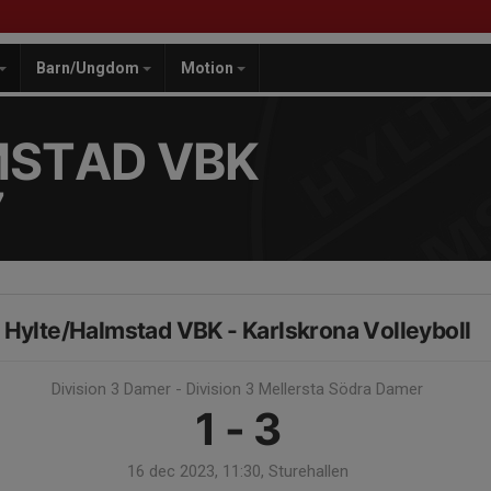
Barn/Ungdom
Motion
MSTAD VBK
7
Hylte/Halmstad VBK - Karlskrona Volleyboll
Division 3 Damer - Division 3 Mellersta Södra Damer
1 - 3
16 dec 2023, 11:30, Sturehallen