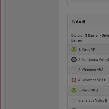
Tabell
Division 3 Damer - Divi
Damer
1. Växjö VK
2. Karlskrona Volleyb
3. Värnamo VBA
4. Gislaveds VBK C
5. Växjö VK B
6. Eneryda Volley B