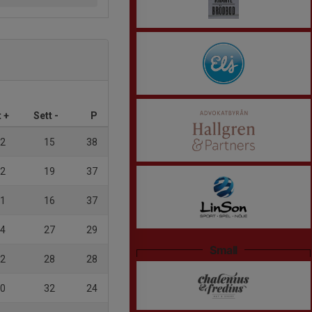
t +
Sett -
P
2
15
38
2
19
37
1
16
37
4
27
29
Small
2
28
28
0
32
24