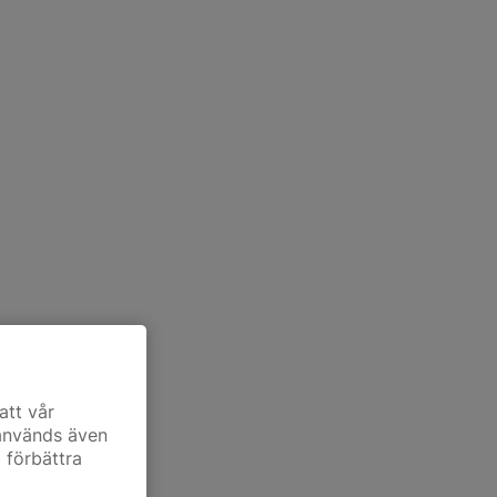
att vår
 används även
t förbättra