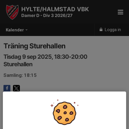
HYLTE/HALMSTAD VBK
Damer D - Div 3 2026/27
Logga in
Kalender
Träning Sturehallen
Tisdag 9 sep 2025, 18:30-20:00
Sturehallen
Samling: 18:15