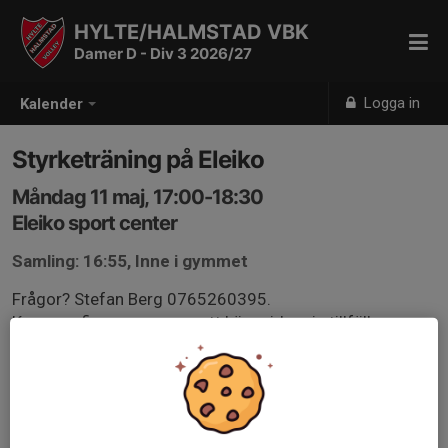
HYLTE/HALMSTAD VBK
Damer D - Div 3 2026/27
Logga in
Kalender
Styrketräning på Eleiko
Måndag 11 maj, 17:00-18:30
Eleiko sport center
Samling: 16:55, Inne i gymmet
Frågor? Stefan Berg 0765260395.
Kommer finnas program att köra vid varje tillfälle.