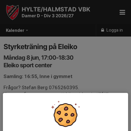
HYLTE/HALMSTAD VBK
Damer D - Div 3 2026/27
Logga in
Kalender
Styrketräning på Eleiko
Måndag 8 jun, 17:00-18:30
Eleiko sport center
Samling: 16:55, Inne i gymmet
Frågor? Stefan Berg 0765260395.
Kommer finnas program att köra vid varje tillfälle.