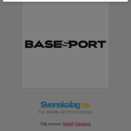
För
smarta
idrottsföreningar
Välj version:
Mobil
|
Desktop