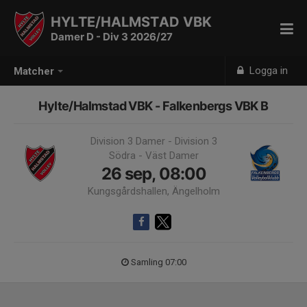
HYLTE/HALMSTAD VBK
Damer D - Div 3 2026/27
Logga in
Matcher
Hylte/Halmstad VBK - Falkenbergs VBK B
Division 3 Damer - Division 3
Södra - Väst Damer
26 sep, 08:00
Kungsgårdshallen, Ängelholm
Samling 07:00