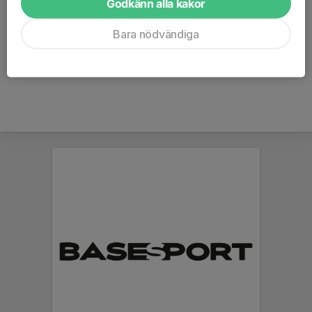
volleyboll/2026-04-08-damlandslaget-flyttar-hem-till-
Godkänn alla kakor
halmstad-i-maj
Bara nödvändiga