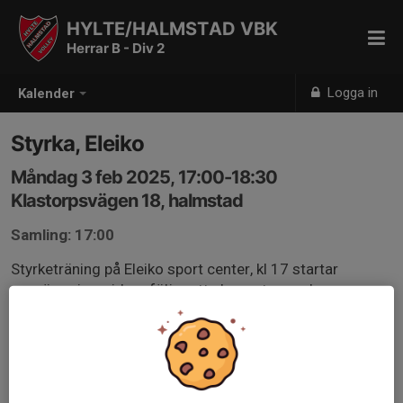
HYLTE/HALMSTAD VBK
Herrar B - Div 2
Logga in
Kalender
Styrka, Eleiko
Måndag 3 feb 2025, 17:00-18:30
Klastorpsvägen 18, halmstad
Samling: 17:00
Styrketräning på Eleiko sport center, kl 17 startar
uppvärmning, vidare följer ett planerat pass, har man
egna övningarna så kan man köra dessa.