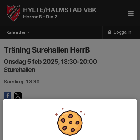
HYLTE/HALMSTAD VBK
Herrar B - Div 2
Logga in
Kalender
Träning Surehallen HerrB
Onsdag 5 feb 2025, 18:30-20:00
Sturehallen
Samling: 18:30