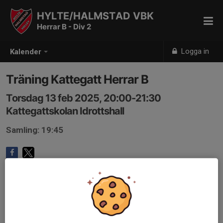
HYLTE/HALMSTAD VBK
Herrar B - Div 2
Logga in
Kalender
Träning Kattegatt Herrar B
Torsdag 13 feb 2025, 20:00-21:30
Kattegattskolan Idrottshall
Samling: 19:45