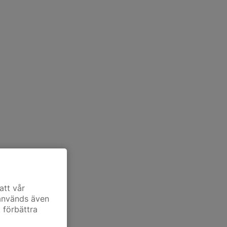
att vår
 används även
t förbättra