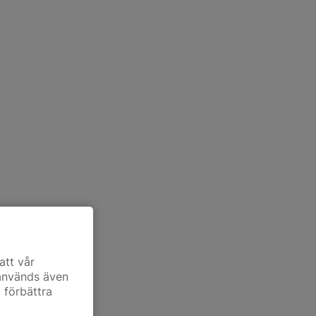
att vår
 används även
t förbättra