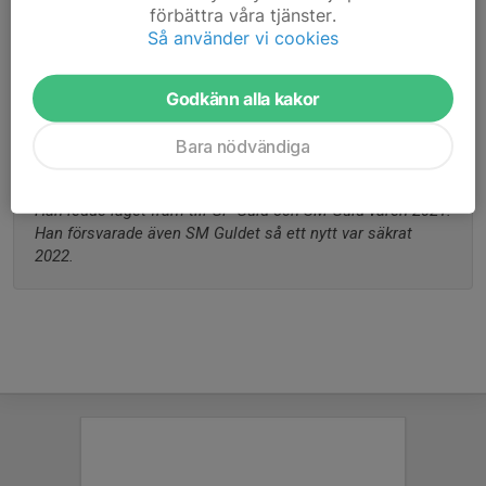
förbättra våra tjänster.
Ålder
39 år
Så använder vi cookies
Tidigare klubbar
Habo Wolley, Falkenberg VBK, Habo
Wolley
Godkänn alla kakor
Bara nödvändiga
Almir började som head coach i Hylte(Halmstad hösten 
2019.
Han ledde laget fram till GP Guld och SM Guld våren 2021.
Han försvarade även SM Guldet så ett nytt var säkrat 
2022.