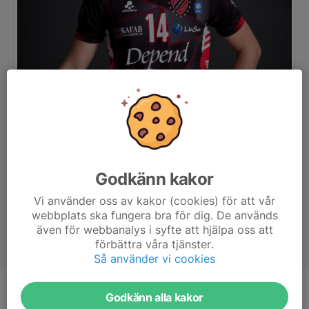
Godkänn kakor
Vi använder oss av kakor (cookies) för att vår
webbplats ska fungera bra för dig. De används
även för webbanalys i syfte att hjälpa oss att
förbättra våra tjänster.
Så använder vi cookies
Godkänn alla kakor
Position
Passare