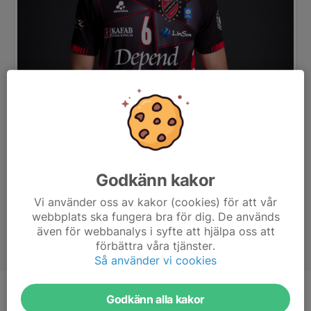
Godkänn kakor
Vi använder oss av kakor (cookies) för att vår
webbplats ska fungera bra för dig. De används
även för webbanalys i syfte att hjälpa oss att
förbättra våra tjänster.
Så använder vi cookies
Godkänn alla kakor
Position
Högerspiker