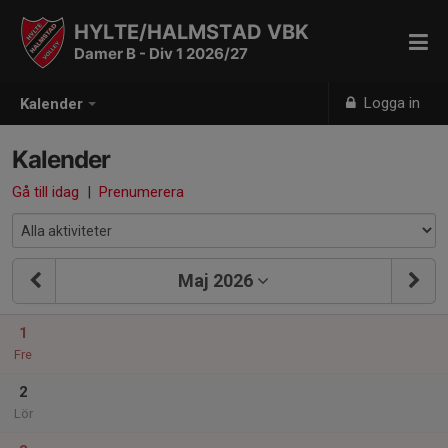
HYLTE/HALMSTAD VBK
Damer B - Div 1 2026/27
Logga in
Kalender
Kalender
Gå till idag
|
Prenumerera
Maj 2026
1
Fre
2
Lör