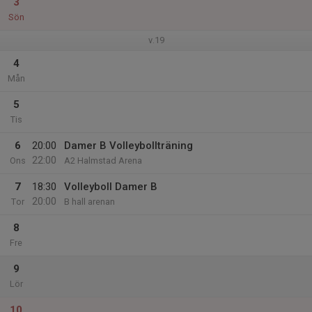
3
Sön
v.19
4
Mån
5
Tis
6
20:00
Damer B Volleybollträning
22:00
Ons
A2 Halmstad Arena
7
18:30
Volleyboll Damer B
20:00
Tor
B hall arenan
8
Fre
9
Lör
10