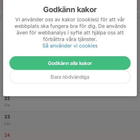
Sön
Godkänn kakor
v.21
Vi använder oss av kakor (cookies) för att vår
18
webbplats ska fungera bra för dig. De används
Mån
även för webbanalys i syfte att hjälpa oss att
förbättra våra tjänster.
19
17:00
Styrketräning Eleiko
Så använder vi cookies
18:30
Tis
Eleiko sport center
20
Godkänn alla kakor
Ons
Bara nödvändiga
21
Tor
22
Fre
23
Lör
24