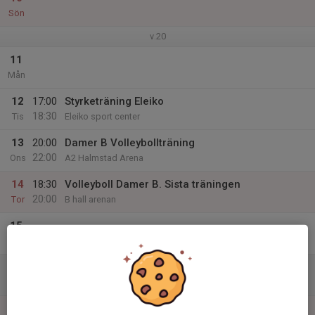
Sön
v.20
11
Mån
12
17:00
Styrketräning Eleiko
18:30
Tis
Eleiko sport center
13
20:00
Damer B Volleybollträning
22:00
Ons
A2 Halmstad Arena
14
18:30
Volleyboll Damer B. Sista träningen
20:00
Tor
B hall arenan
15
Fre
16
Lör
17