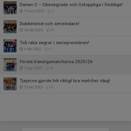
Damer C – Obesegrade och Ostoppliga i Veddige!
15 nov 2025
1
Dubbelvinst och serieledare!
18 okt 2025
0
Två raka segrar i seriepremiären!
4 okt 2025
1
Första träningsmatcherna 2025/26
7 sep 2025
0
Tjejerna gjorde två riktigt bra matcher idag!
15 jan 2023
0