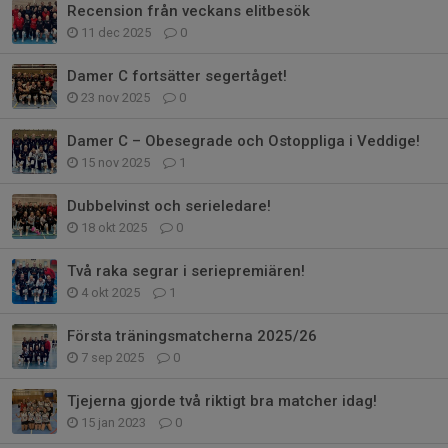
Recension från veckans elitbesök
11 dec 2025
0
Damer C fortsätter segertåget!
23 nov 2025
0
Damer C – Obesegrade och Ostoppliga i Veddige!
15 nov 2025
1
Dubbelvinst och serieledare!
18 okt 2025
0
Två raka segrar i seriepremiären!
4 okt 2025
1
Första träningsmatcherna 2025/26
7 sep 2025
0
Tjejerna gjorde två riktigt bra matcher idag!
15 jan 2023
0