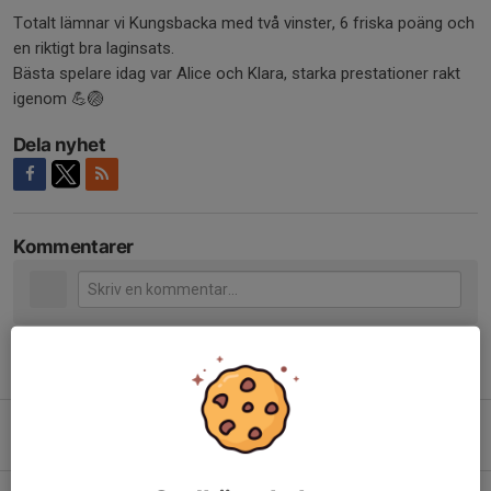
Totalt lämnar vi Kungsbacka med två vinster, 6 friska poäng och
en riktigt bra laginsats.
Bästa spelare idag var Alice och Klara, starka prestationer rakt
igenom 💪🏐
Dela nyhet
Kommentarer
Tidigare nyheter
Damer C Serievinnare - Div 2 här kommer vi 🏆
26 mar, 22:09
12