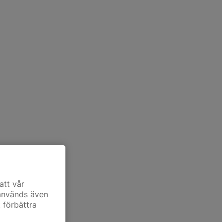
att vår
 används även
t förbättra