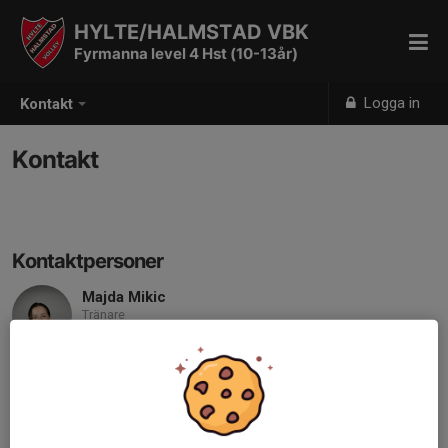
HYLTE/HALMSTAD VBK
Fyrmanna level 4 Hst (10-13år)
Logga in
Kontakt
Kontakt
Kontaktpersoner
Majda Mikic
Tränare
Mobil visas bara för inloggade
E-post visas bara för inloggade
Chelsea Vu
Tränare