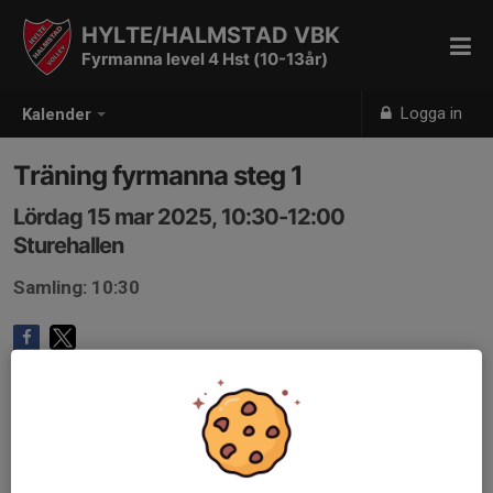
HYLTE/HALMSTAD VBK
Fyrmanna level 4 Hst (10-13år)
Logga in
Kalender
Träning fyrmanna steg 1
Lördag 15 mar 2025, 10:30-12:00
Sturehallen
Samling: 10:30