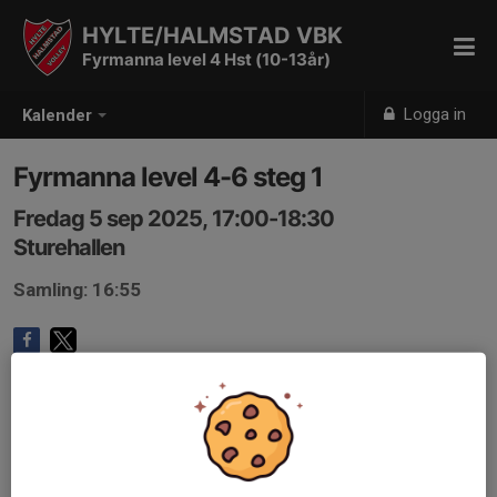
HYLTE/HALMSTAD VBK
Fyrmanna level 4 Hst (10-13år)
Logga in
Kalender
Fyrmanna level 4-6 steg 1
Fredag 5 sep 2025, 17:00-18:30
Sturehallen
Samling: 16:55