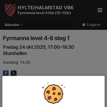
HYLTE/HALMSTAD VBK
Fyrmanna level 4 Hst (10-13år)
Logga in
Kalender
Fyrmanna level 4-6 steg 1
Fredag 24 okt 2025, 17:00-18:30
Sturehallen
Samling: 16:55