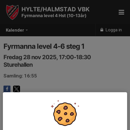
HYLTE/HALMSTAD VBK
Fyrmanna level 4 Hst (10-13år)
Logga in
Kalender
Fyrmanna level 4-6 steg 1
Fredag 28 nov 2025, 17:00-18:30
Sturehallen
Samling: 16:55