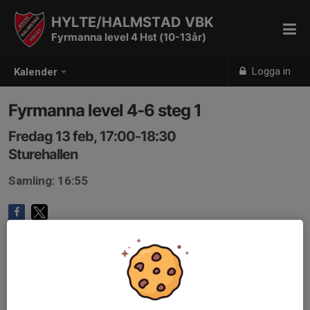
HYLTE/HALMSTAD VBK
Fyrmanna level 4 Hst (10-13år)
Logga in
Kalender
Fyrmanna level 4-6 steg 1
Fredag 13 feb, 17:00-18:30
Sturehallen
Samling: 16:55