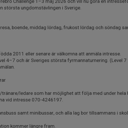
 Örebro Challenge 1–3 maj 2026 och vill nu göra en intressef
n största ungdomstävlingen i Sverige.
 resa, boende, middag lördag, frukost lördag och söndag sa
r födda 2011 eller senare är välkomna att anmäla intresse.
evel 4–7 och är Sveriges största fyrmannaturnering. (Level 
nmälan.
rar
r/tränare/ledare som har möjlighet att följa med under hela 
na vid intresse 070-4246197.
sbuss samt minibussar, och alla lag bor tillsammans i skol
ation kommer längre fram.