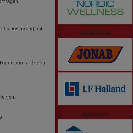
örfrågan.
mt lunch lördag och
Sponsorer XL
7 för de som är födda
helgen.
Sponsorer L
a.