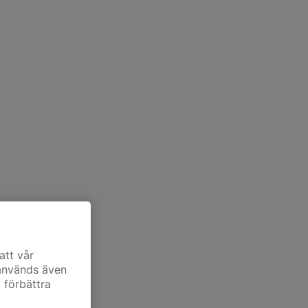
att vår
 används även
t förbättra