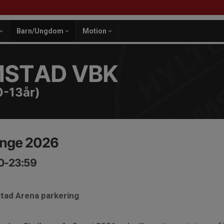
Barn/Ungdom
Motion
MSTAD VBK
0-13år)
ange 2026
00-23:59
stad Arena parkering