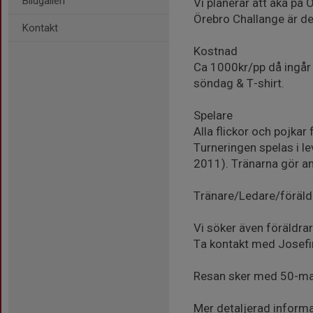
Bildgalleri
Vi planerar att åka på
Örebro Challange är de
Kontakt
Kostnad
Ca 1000kr/pp då ingår
söndag & T-shirt.
Spelare
Alla flickor och pojka
Turneringen spelas i l
2011). Tränarna gör a
Tränare/Ledare/föräld
Vi söker även föräldra
Ta kontakt med Josefi
Resan sker med 50-man
Mer detaljerad inform