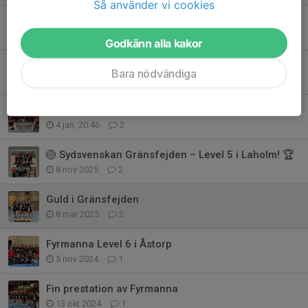
Så använder vi cookies
Vilken träning det blev ❤️🖤
5 mar, 08:21
0
Godkänn alla kakor
Turnering i Vindrarp 🏐
Bara nödvändiga
2 feb, 12:49
2
Fyrmannafestivalen i Habo 2026!
4 jan, 20:46
2
🏐 Sydsvenskan Gränsfejden – Level 5 i Laholm! 🏆
8 nov 2025
2
Guld i Gränsfejden
8 mar 2025
2
Fyrmanna Level 6 i Åstorp
5 nov 2024
1
Fin prestation av Fyrmanna
13 okt 2024
1