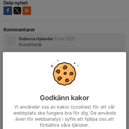
Dela nyhet
Kommentarer
Rebecca Hylander
9 mar 2025
Bra jobbat🤩
Petra Andersson
10 mar 2025
Men goaste tjejerna så grymt jobbat både på och utanför
planen❤️🖤💥🌟!!
Godkänn kakor
Tidigare nyheter
Vi använder oss av kakor (cookies) för att vår
webbplats ska fungera bra för dig. De används
även för webbanalys i syfte att hjälpa oss att
❤️🖤 LEVEL 5-TURNERING I GISLAVED 🖤❤️
förbättra våra tjänster.
28 mar, 21:15
5