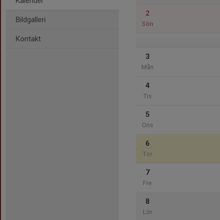
Kalender
2
Bildgalleri
Sön
Kontakt
3
Mån
4
Tis
5
Ons
6
Tor
7
Fre
8
Lör