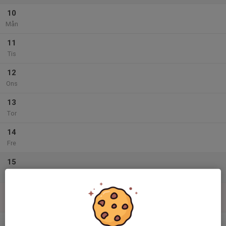
10
Mån
11
Tis
12
Ons
13
Tor
14
Fre
15
Lör
16
Sön
v.34