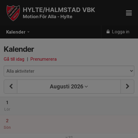
HYLTE/HALMSTAD VBK
Motion För Alla - Hylte
Logga in
Kalender
Kalender
Gå till idag
|
Prenumerera
Augusti 2026
1
Lör
2
Sön
v.32