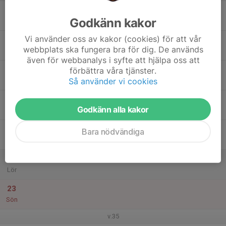
17
Godkänn kakor
Mån
Vi använder oss av kakor (cookies) för att vår
18
webbplats ska fungera bra för dig. De används
Tis
även för webbanalys i syfte att hjälpa oss att
19
förbättra våra tjänster.
Så använder vi cookies
Ons
20
Godkänn alla kakor
Tor
21
Bara nödvändiga
Fre
22
Lör
23
Sön
v.35