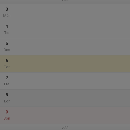
3
Mån
4
Tis
5
Ons
6
Tor
7
Fre
8
Lör
9
Sön
v.33