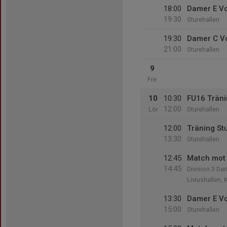
18:00
Damer E Vo
19:30
Sturehallen
19:30
Damer C Vo
21:00
Sturehallen
9
Fre
10
10:30
FU16 Trän
12:00
Lör
Sturehallen
12:00
Träning St
13:30
Sturehallen
12:45
Match mot 
14:45
Division 3 Da
Liviushallen, 
13:30
Damer E Vo
15:00
Sturehallen