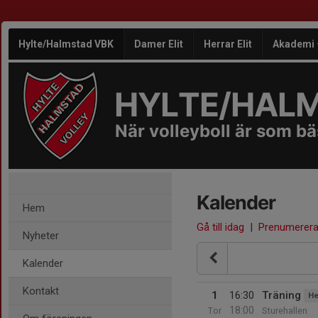
Hylte/Halmstad VBK
Damer Elit
Herrar Elit
Akademi
HYLTE/HAL
När volleyboll är som bäs
Kalender
Hem
Gå till idag
|
Prenumerer
Nyheter
Kalender
Kontakt
1
16:30
Träning
He
18:00
Tor
Sturehallen