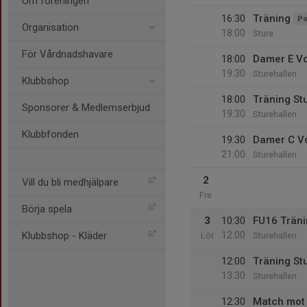
Om föreningen
16:30
Träning
Po
Organisation
18:00
Sture
För Vårdnadshavare
18:00
Damer E Vo
19:30
Sturehallen
Klubbshop
18:00
Träning St
Sponsorer & Medlemserbjud
19:30
Sturehallen
Klubbfonden
19:30
Damer C Vo
21:00
Sturehallen
2
Vill du bli medhjälpare
Fre
Börja spela
3
10:30
FU16 Trän
12:00
Klubbshop - Kläder
Lör
Sturehallen
12:00
Träning St
13:30
Sturehallen
12:30
Match mot