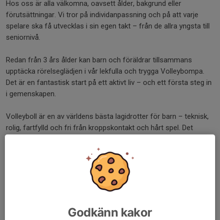
Hos oss är alla välkomna, oavsett ålder, bakgrund eller
förutsättningar. Vi tror på individanpassning och på att varje
spelare ska få utvecklas i sin egen takt – från de allra yngsta till
seniornivå.
Redan från 3 års ålder kan barn och föräldrar tillsammans
upptäcka rörelseglädjen i vår lekfulla och trygga Volleybompa.
Det är en fantastisk start på ett aktivt liv – och ett första steg in
i gemenskapen.
Volleyboll är en av världens bästa lagidrotter för barn – teknisk,
rolig, fartfylld och fri från kroppskontakt och hårt spel. Det
skapar en trygg miljö där alla kan vara med.
Idrotten spelar också en viktig roll i samhället. Den ger barn och
unga en meningsfull fritid, bygger gemenskap och stärker både
fysisk och mental hälsa. Studier visar att en aktiv fritid minskar
risken för utanförskap, skadegörelse och våld – och bidrar till ett
tryggare samhälle.
Godkänn kakor
Efter familjen och skolan är det idrotten som har störst positiv