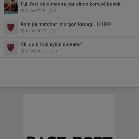
Full fart på 4-manna när eliten kom på besök!
3 dec 2025
3
Kom på matcher imorgon lördag 11/10🏐
10 okt 2025
1
Vill du bli volleybolldomare?
10 okt 2025
0