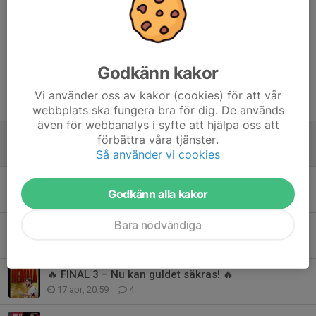
Tidigare nyheter
Godkänn kakor
SM-veckan i beachvolley i Åhus är över – vilken fantastisk vecka!
Vi använder oss av kakor (cookies) för att vår
30 jul, 21:24
1
webbplats ska fungera bra för dig. De används
även för webbanalys i syfte att hjälpa oss att
Träningsmatch damlandslaget 16/5
förbättra våra tjänster.
15 maj, 11:08
2
Så använder vi cookies
Örebro Challenge – en helg fylld av volleyboll, gemenskap och glädje!
Godkänn alla kakor
3 maj, 20:56
3
Bara nödvändiga
Silver för tjejerna på U16 SM
20 apr, 16:44
7
🔥 FINAL 3 – Nu kan guldet säkras! 🔥
17 apr, 20:59
4