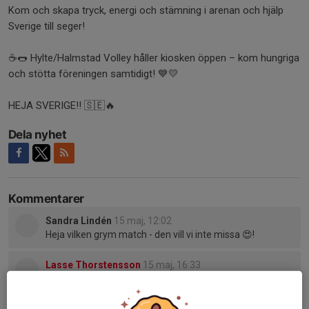
Kom och skapa tryck, energi och stämning i arenan och hjälp
Sverige till seger!
☕️🌭 Hylte/Halmstad Volley håller kiosken öppen – kom hungriga
och stötta föreningen samtidigt! 💙💛
HEJA SVERIGE!! 🇸🇪🔥
Dela nyhet
Kommentarer
Sandra Lindén
15 maj, 12:02
Heja vilken grym match - den vill vi inte missa 😍!
Lasse Thorstensson
15 maj, 16:33
Måste ses.