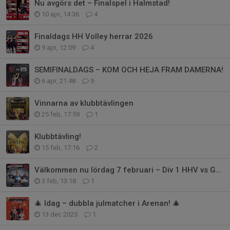
Nu avgörs det – Finalspel i Halmstad!
10 apr, 14:36
4
Finaldags HH Volley herrar 2026
9 apr, 12:09
4
SEMIFINALDAGS – KOM OCH HEJA FRAM DAMERNA!
6 apr, 21:48
9
Vinnarna av klubbtävlingen
25 feb, 17:59
1
Klubbtävling!
15 feb, 17:16
2
Välkommen nu lördag 7 februari – Div 1 HHV vs Göteborg
3 feb, 13:18
1
🎄 Idag – dubbla julmatcher i Arenan! 🎄
13 dec 2025
1