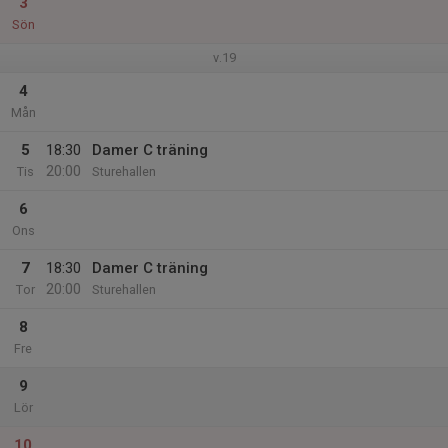
3
Sön
v.19
4
Mån
5
18:30
Damer C träning
20:00
Tis
Sturehallen
6
Ons
7
18:30
Damer C träning
20:00
Tor
Sturehallen
8
Fre
9
Lör
10