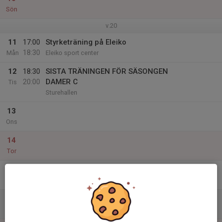
Sön
v.20
11
17:00
Styrketräning på Eleiko
18:30
Mån
Eleiko sport center
12
18:30
SISTA TRÄNINGEN FÖR SÄSONGEN
20:00
DAMER C
Tis
Sturehallen
13
Ons
14
Tor
15
Fre
16
Lör