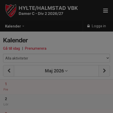
HYLTE/HALMSTAD VBK
Damer C - Div 2 2026/27
Logga in
Kalender
Kalender
Gå till idag
|
Prenumerera
Maj 2026
1
Fre
2
Lör