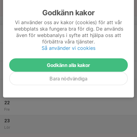
17
Sön
Godkänn kakor
v.21
Vi använder oss av kakor (cookies) för att vår
webbplats ska fungera bra för dig. De används
18
17:00
Styrketräning på Eleiko
även för webbanalys i syfte att hjälpa oss att
18:30
Mån
Eleiko sport center
förbättra våra tjänster.
Så använder vi cookies
19
Tis
Godkänn alla kakor
20
Ons
Bara nödvändiga
21
Tor
22
Fre
23
Lör