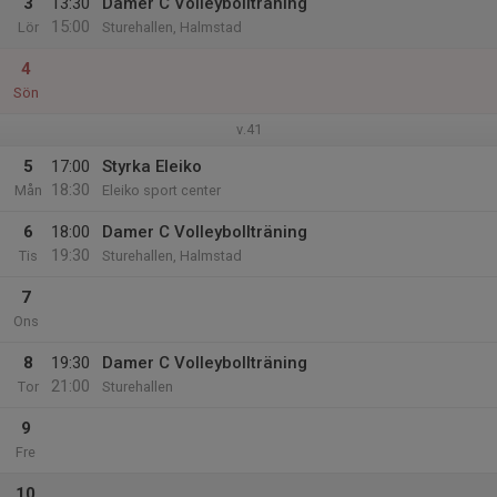
3
13:30
Damer C Volleybollträning
15:00
Lör
Sturehallen, Halmstad
4
Sön
v.41
5
17:00
Styrka Eleiko
18:30
Mån
Eleiko sport center
6
18:00
Damer C Volleybollträning
19:30
Tis
Sturehallen, Halmstad
7
Ons
8
19:30
Damer C Volleybollträning
21:00
Tor
Sturehallen
9
Fre
10