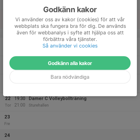
15:00
Lör
Sturehallen, Halmstad
Godkänn kakor
18
Vi använder oss av kakor (cookies) för att vår
Sön
webbplats ska fungera bra för dig. De används
även för webbanalys i syfte att hjälpa oss att
v.43
förbättra våra tjänster.
19
17:00
Styrka Eleiko
Så använder vi cookies
18:30
Mån
Eleiko sport center
20
18:00
Damer C Volleybollträning
Godkänn alla kakor
19:30
Tis
Sturehallen, Halmstad
Bara nödvändiga
21
Ons
22
19:30
Damer C Volleybollträning
21:00
Tor
Sturehallen
23
Fre
24