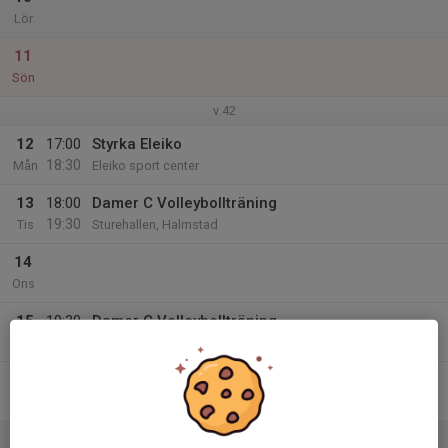
Lör
11
Sön
v.42
12
17:00
Styrka Eleiko
18:30
Mån
Eleiko sport center
13
18:00
Damer C Volleybollträning
19:30
Tis
Sturehallen, Halmstad
14
Ons
15
19:30
Damer C Volleybollträning
21:00
Tor
Sturehallen
16
Fre
17
13:30
Damer C Volleybollträning