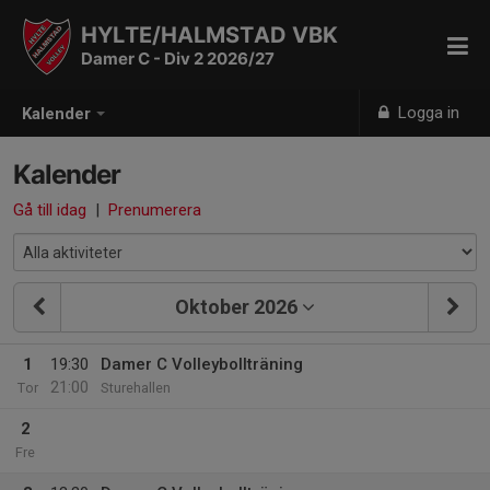
HYLTE/HALMSTAD VBK
Damer C - Div 2 2026/27
Logga in
Kalender
Kalender
Gå till idag
|
Prenumerera
Oktober 2026
1
19:30
Damer C Volleybollträning
21:00
Tor
Sturehallen
2
Fre