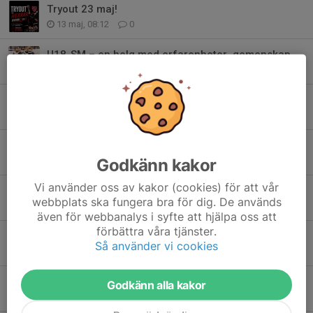
Tryout 23 maj!
13 maj, 08:12
0
U18-SM – en helg med erfarenheter, gemenskap och framtidstro
12 maj, 10:03
0
U16 SM
20 apr, 20:40
4
EM på hemmaplan för Damer
18 apr, 20:32
0
Godkänn kakor
Vi använder oss av kakor (cookies) för att vår
Sportlotter
webbplats ska fungera bra för dig. De används
13 apr, 20:33
1
även för webbanalys i syfte att hjälpa oss att
förbättra våra tjänster.
2 wins for mens C
Så använder vi cookies
21 mar, 19:25
4
Kval till U18 USM
Godkänn alla kakor
14 mar, 17:31
4