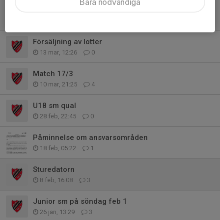
Bara nödvändiga
Ansvarsområden 17/3
13 mar, 15:07
7
Försäljning av lotter
13 mar, 12:26
0
Match 17/3
10 mar, 21:25
4
U18 sm qual
28 feb, 22:45
0
Påminnelse om ansvarsområden
18 feb, 05:22
1
Sturedatorn
8 feb, 16:08
3
Junior sm på söndag feb 1
26 jan, 13:29
3