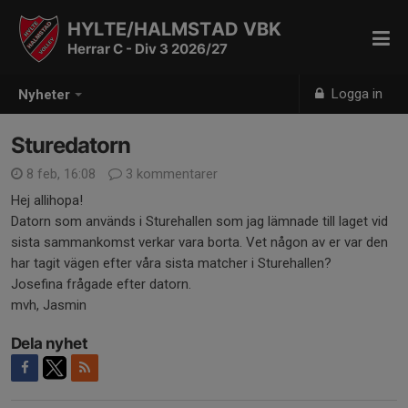
HYLTE/HALMSTAD VBK
Herrar C - Div 3 2026/27
Logga in
Nyheter
Sturedatorn
8 feb, 16:08
3 kommentarer
Hej allihopa!
Datorn som används i Sturehallen som jag lämnade till laget vid
sista sammankomst verkar vara borta. Vet någon av er var den
har tagit vägen efter våra sista matcher i Sturehallen?
Josefina frågade efter datorn.
mvh, Jasmin
Dela nyhet