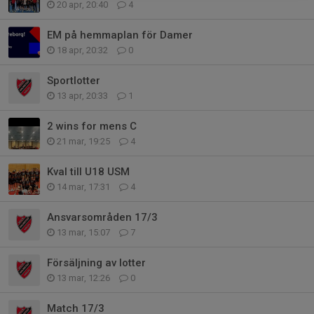
20 apr, 20:40
4
EM på hemmaplan för Damer
18 apr, 20:32
0
Sportlotter
13 apr, 20:33
1
2 wins for mens C
21 mar, 19:25
4
Kval till U18 USM
14 mar, 17:31
4
Ansvarsområden 17/3
13 mar, 15:07
7
Försäljning av lotter
13 mar, 12:26
0
Match 17/3