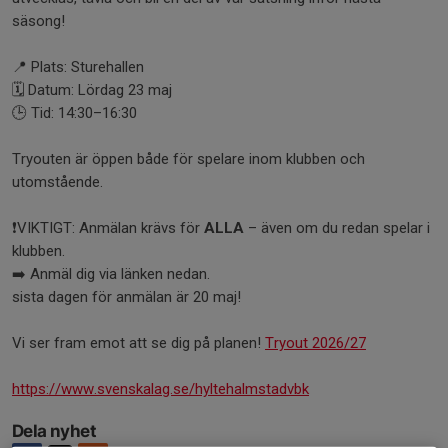
säsong!
📍 Plats: Sturehallen
🗓 Datum: Lördag 23 maj
🕒 Tid: 14:30–16:30
Tryouten är öppen både för spelare inom klubben och
utomstående.
❗️VIKTIGT: Anmälan krävs för
ALLA
– även om du redan spelar i
klubben.
➡️ Anmäl dig via länken nedan.
sista dagen för anmälan är 20 maj!
Vi ser fram emot att se dig på planen!
Tryout 2026/27
https://www.svenskalag.se/hyltehalmstadvbk
Dela nyhet