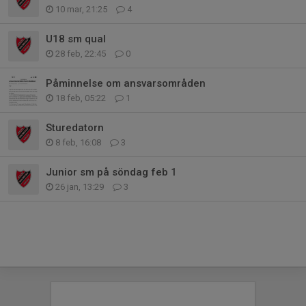
10 mar, 21:25
4
U18 sm qual
28 feb, 22:45
0
Påminnelse om ansvarsområden
18 feb, 05:22
1
Sturedatorn
8 feb, 16:08
3
Junior sm på söndag feb 1
26 jan, 13:29
3