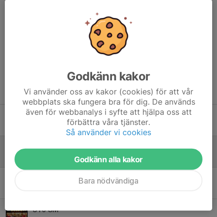
Kommentarer
Godkänn kakor
Tidigare nyheter
Vi använder oss av kakor (cookies) för att vår
webbplats ska fungera bra för dig. De används
även för webbanalys i syfte att hjälpa oss att
Sportlotten
förbättra våra tjänster.
13 maj, 18:35
0
Så använder vi cookies
Tryout 23 maj!
13 maj, 08:12
0
Godkänn alla kakor
U18-SM – en helg med erfarenheter, gemenskap och framtidstro
Bara nödvändiga
12 maj, 10:03
0
U16 SM