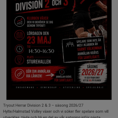
Tryout Herrar Division 2 & 3 – säsong 2026/27
Hylte/Halmstad Volley växer och vi söker fler spelare som vill
utvecklas, tävla och bli en del av vår satsning inför nästa