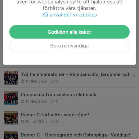
12 feb, 13:08
0
även för webbanalys i syfte att hjälpa oss att
förbättra våra tjänster.
FULL POTT I SKÅRBYHALLEN
Så använder vi cookies
8 feb, 17:15
0
Godkänn alla kakor
2 segrar och 6 poäng
17 jan, 18:03
0
Bara nödvändiga
🎄 Julavslutning med Damer D, C & B 🎄
20 dec 2025
0
Två hemmamatcher – kämpainsats, lärdomar och stark avslutning före juluppeh
14 dec 2025
0
Recension från veckans elitbesök
11 dec 2025
0
Damer C fortsätter segertåget!
23 nov 2025
0
Damer C – Obesegrade och Ostoppliga i Veddige!