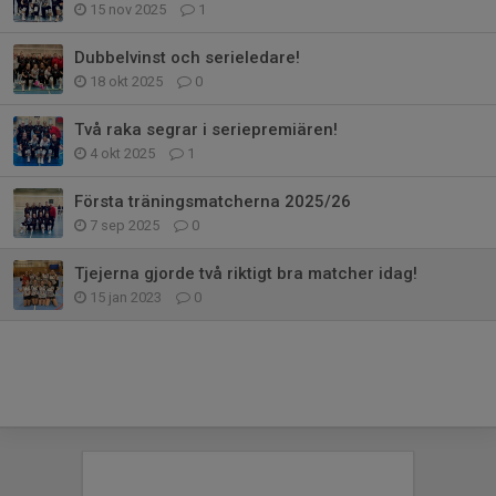
15 nov 2025
1
Dubbelvinst och serieledare!
18 okt 2025
0
Två raka segrar i seriepremiären!
4 okt 2025
1
Första träningsmatcherna 2025/26
7 sep 2025
0
Tjejerna gjorde två riktigt bra matcher idag!
15 jan 2023
0