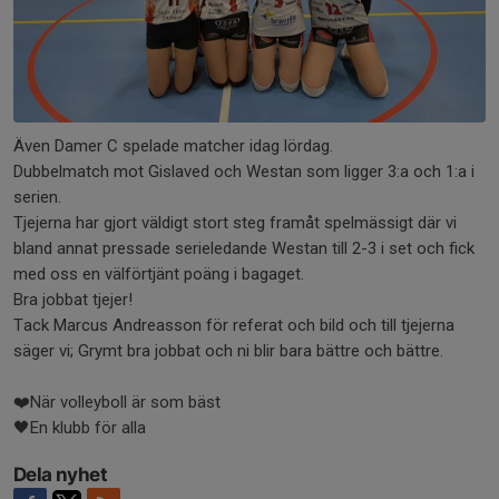
Även Damer C spelade matcher idag lördag.
Dubbelmatch mot Gislaved och Westan som ligger 3:a och 1:a i
serien.
Tjejerna har gjort väldigt stort steg framåt spelmässigt där vi
bland annat pressade serieledande Westan till 2-3 i set och fick
med oss en välförtjänt poäng i bagaget.
Bra jobbat tjejer!
Tack Marcus Andreasson för referat och bild och till tjejerna
säger vi; Grymt bra jobbat och ni blir bara bättre och bättre.
❤️När volleyboll är som bäst
🖤En klubb för alla
Dela nyhet